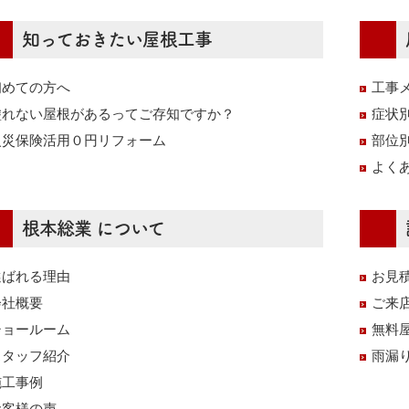
知っておきたい屋根工事
初めての方へ
工事
塗れない屋根があるってご存知ですか？
症状
火災保険活用０円リフォーム
部位
よく
根本総業 について
選ばれる理由
お見
会社概要
ご来
ショールーム
無料
スタッフ紹介
雨漏
施工事例
お客様の声