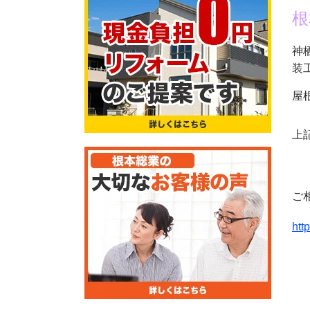
根
神
装
屋
上
ご
htt