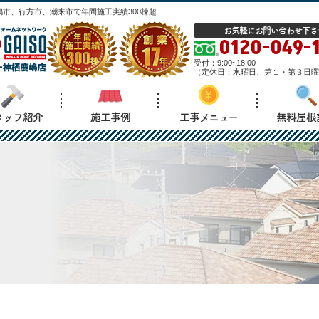
市、行方市、潮来市で年間施工実績300棟超
お気軽にお問い合わせ下さ
0120-049-
受付：
9:00~18:00
（
定休日：
水曜日、第１・第３日曜
タッフ紹介
施工事例
工事メニュー
無料屋根