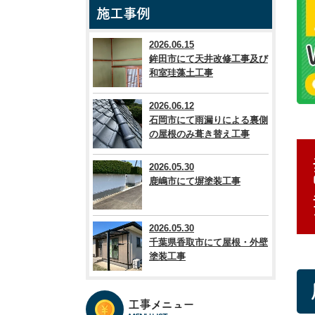
施工事例
2026.06.15
鉾田市にて天井改修工事及び
和室珪藻土工事
2026.06.12
石岡市にて雨漏りによる裏側
の屋根のみ葺き替え工事
2026.05.30
鹿嶋市にて塀塗装工事
2026.05.30
千葉県香取市にて屋根・外壁
塗装工事
工事メニュー