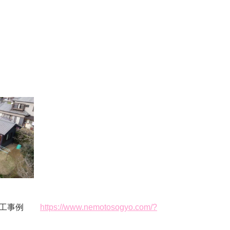
の施工事例
https://www.nemotosogyo.com/?