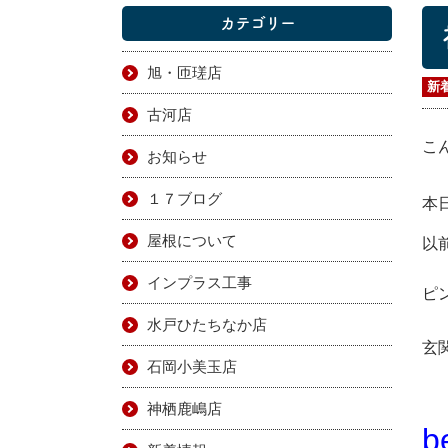
カテゴリー
旭・匝瑳店
新
古河店
こ
お知らせ
１７ブログ
本
屋根について
以
インプラス工事
ピ
水戸ひたちなか店
玄
石岡小美玉店
神栖鹿嶋店
b