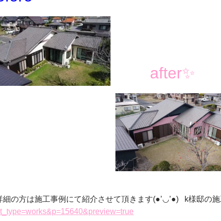
after✨
詳細の方は施工事例にて紹介させて頂きます(●’◡’●) k様邸
t_type=works&p=15640&preview=true