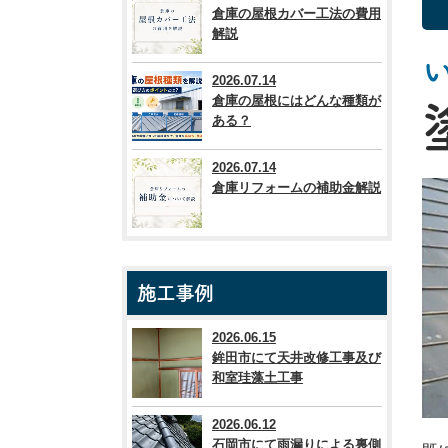
倉庫の屋根カバー工法の費用
解説
2026.07.14
倉庫の屋根にはどんな種類が
ある？
2026.07.14
倉庫リフォームの補助金解説
施工事例
2026.06.15
鉾田市にて天井改修工事及び
和室珪藻土工事
2026.06.12
石岡市にて雨漏りによる裏側