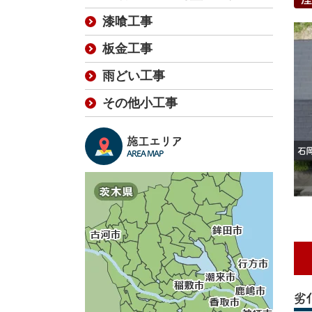
漆喰工事
板金工事
雨どい工事
その他小工事
施工エリア
AREA MAP
劣