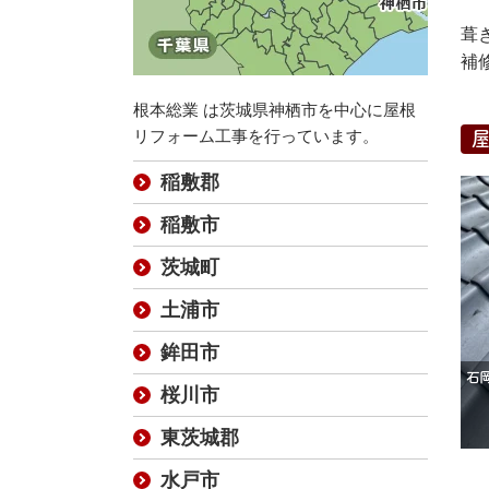
葺
補
根本総業 は茨城県神栖市を中心に屋根
リフォーム工事を行っています。
稲敷郡
稲敷市
茨城町
土浦市
鉾田市
桜川市
東茨城郡
水戸市