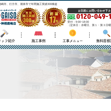
嶋市、行方市、潮来市で年間施工実績300棟超
お気軽にお問い合わせ下さ
0120-049-
受付：
9:00~18:00
（
定休日：
水曜日、第１・第３日曜
タッフ紹介
施工事例
工事メニュー
無料屋根