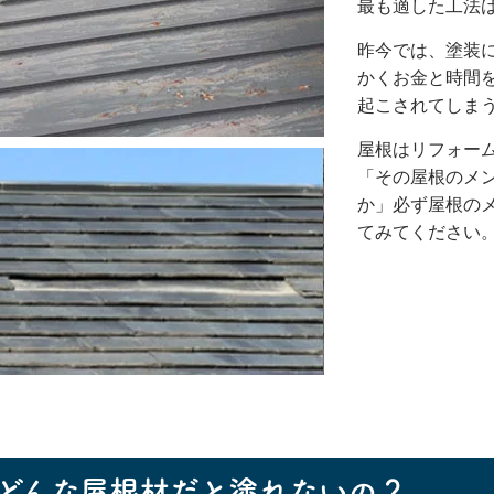
最も適した工法
昨今では、塗装
かくお金と時間
起こされてしま
屋根はリフォー
「その屋根のメ
か」必ず屋根の
てみてください
どんな屋根材だと塗れないの？