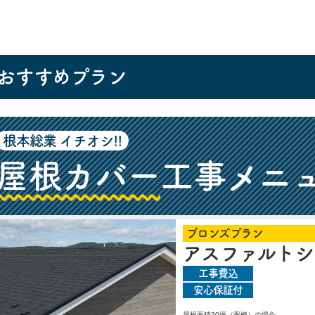
おすすめプラン
根本総業 イチオシ!!
屋根カバー
工事メニ
ブロンズプラン
アスファルトシ
工事費込
安心保証付
屋根面積30坪（寄棟）の場合。