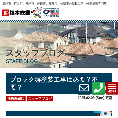
鹿嶋市、行方市、潮来市、鉾田市、稲敷市、香取市の屋根工事・外壁塗装専門店
スタッフブログ
STAFF BLOG
ブロック塀塗装工事は必要？不
要？
MENU
2025.02.09 (Sun) 更新
神栖鹿嶋店
スタッフブログ