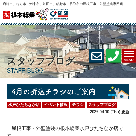
鹿嶋市、行方市、潮来市、鉾田市、稲敷市、香取市の屋根工事・外壁塗装専門店
スタッフブログ
MENU
STAFF BLOG
4月の折込チラシのご案内
水戸ひたちなか店
イベント情報
チラシ
スタッフブログ
2025.04.10 (Thu) 更新
屋根工事・外壁塗装の根本総業水戸ひたちなか店で
す。