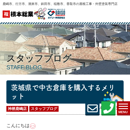
鹿嶋市、行方市、潮来市、鉾田市、稲敷市、香取市の屋根工事・外壁塗装専門店
スタッフブログ
STAFF BLOG
茨城県で中古倉庫を購入するメリ
ット
2026.07.02 (Thu) 更新
神栖鹿嶋店
スタッフブログ
MENU
こんにちは