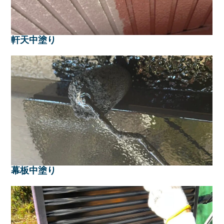
軒天中塗り
幕板中塗り