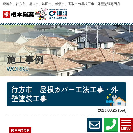
鹿嶋市、行方市、潮来市、鉾田市、稲敷市、香取市の屋根工事・外壁塗装専門店
施工事例
WORKS
行方市 屋根カバ－工法工事・外
壁塗装工事
2023.03.25 (Sat)
MENU
BEFORE