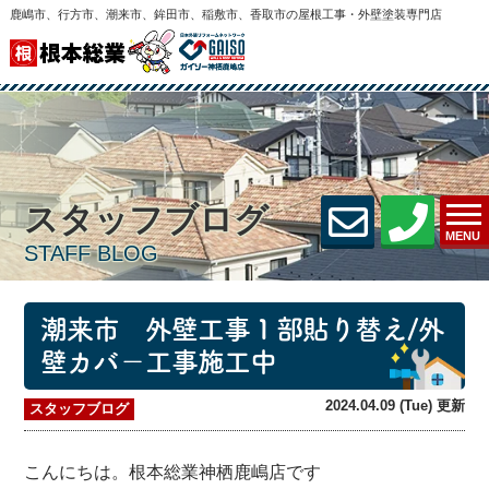
鹿嶋市、行方市、潮来市、鉾田市、稲敷市、香取市の屋根工事・外壁塗装専門店
スタッフブログ
MENU
STAFF BLOG
潮来市 外壁工事１部貼り替え/外
壁カバ－工事施工中
2024.04.09 (Tue) 更新
スタッフブログ
こんにちは。根本総業神栖鹿嶋店です