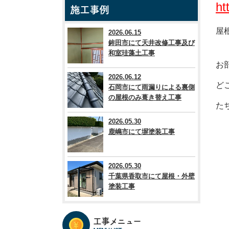
ht
施工事例
屋
2026.06.15
鉾田市にて天井改修工事及び
和室珪藻土工事
お
2026.06.12
ど
石岡市にて雨漏りによる裏側
の屋根のみ葺き替え工事
た
2026.05.30
鹿嶋市にて塀塗装工事
2026.05.30
千葉県香取市にて屋根・外壁
塗装工事
工事メニュー