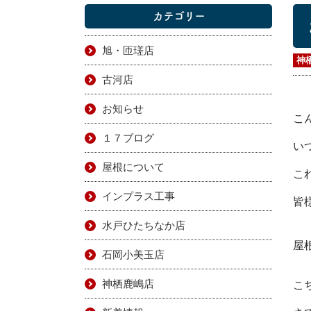
カテゴリー
旭・匝瑳店
神
古河店
お知らせ
こ
１７ブログ
い
屋根について
こ
インプラス工事
皆
水戸ひたちなか店
屋
石岡小美玉店
神栖鹿嶋店
こ