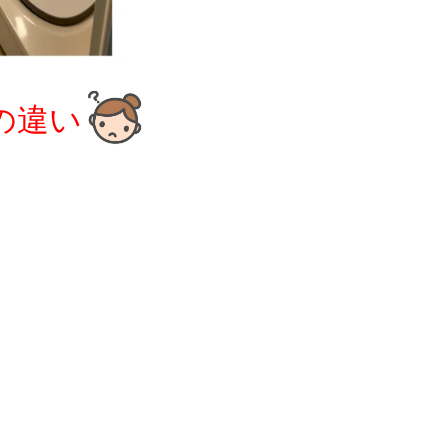
の違い
。