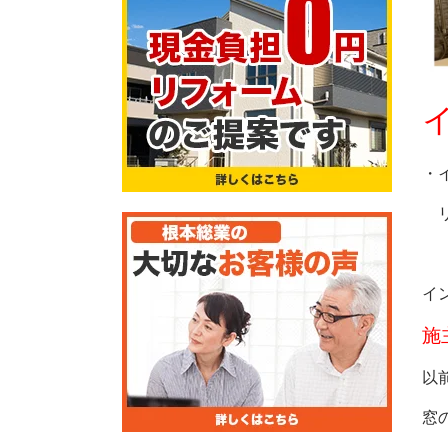
・
リ
イ
施
以
窓