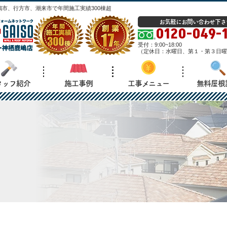
市、行方市、潮来市で年間施工実績300棟超
お気軽にお問い合わせ下さ
0120-049-
受付：
9:00~18:00
（
定休日：
水曜日、第１・第３日曜
タッフ紹介
施工事例
工事メニュー
無料屋根