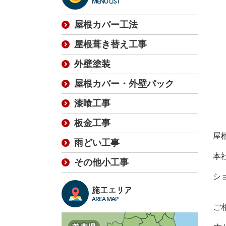
MENU LIST
屋根カバー工法
屋根葺き替え工事
外壁塗装
屋根カバー・外壁パック
漆喰工事
板金工事
屋
雨どい工事
本
その他小工事
シ
施工エリア
AREA MAP
ご