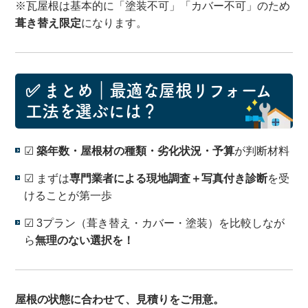
※瓦屋根は基本的に「塗装不可」「カバー不可」のため
葺き替え限定
になります。
✅ まとめ｜最適な屋根リフォーム
工法を選ぶには？
☑
築年数・屋根材の種類・劣化状況・予算
が判断材料
☑ まずは
専門業者による現地調査＋写真付き診断
を受
けることが第一歩
☑ 3プラン（葺き替え・カバー・塗装）を比較しなが
ら
無理のない選択を！
屋根の状態に合わせて、見積りをご用意。