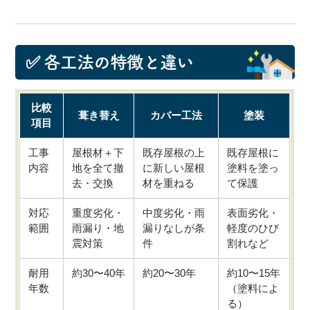
✅ 各工法の特徴と違い
比較
葺き替え
カバー工法
塗装
項目
工事
屋根材＋下
既存屋根の上
既存屋根に
内容
地を全て撤
に新しい屋根
塗料を塗っ
去・交換
材を重ねる
て保護
対応
重度劣化・
中度劣化・雨
表面劣化・
範囲
雨漏り・地
漏りなしが条
軽度のひび
震対策
件
割れなど
耐用
約30〜40年
約20〜30年
約10〜15年
年数
（塗料によ
る）