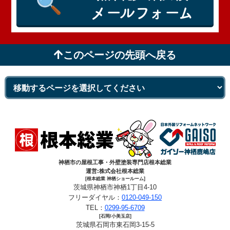
メールフォーム
このページの先頭へ戻る
神栖市の屋根工事・外壁塗装専門店根本総業
運営:株式会社根本総業
[根本総業 神栖ショールーム]
茨城県神栖市神栖1丁目4-10
フリーダイヤル：
0120-049-150
TEL：
0299-95-6709
[石岡/小美玉店]
茨城県石岡市東石岡3-15-5