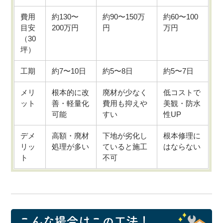
費用
約130〜
約90〜150万
約60〜100
目安
200万円
円
万円
（30
坪）
工期
約7〜10日
約5〜8日
約5〜7日
メリ
根本的に改
廃材が少なく
低コストで
ット
善・軽量化
費用も抑えや
美観・防水
可能
すい
性UP
デメ
高額・廃材
下地が劣化し
根本修理に
リッ
処理が多い
ていると施工
はならない
ト
不可
こんな場合はこの工法！