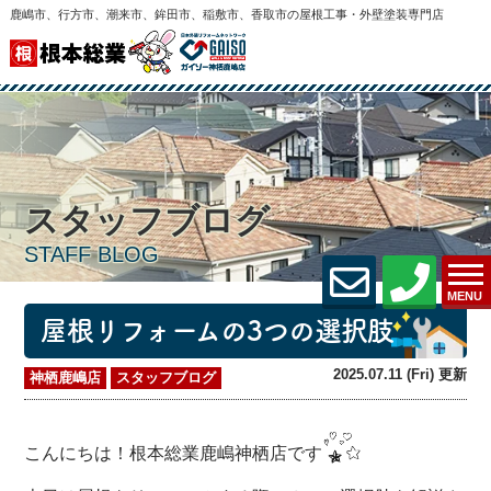
鹿嶋市、行方市、潮来市、鉾田市、稲敷市、香取市の屋根工事・外壁塗装専門店
スタッフブログ
STAFF BLOG
MENU
屋根リフォームの3つの選択肢
2025.07.11 (Fri) 更新
神栖鹿嶋店
スタッフブログ
こんにちは！根本総業鹿嶋神栖店です