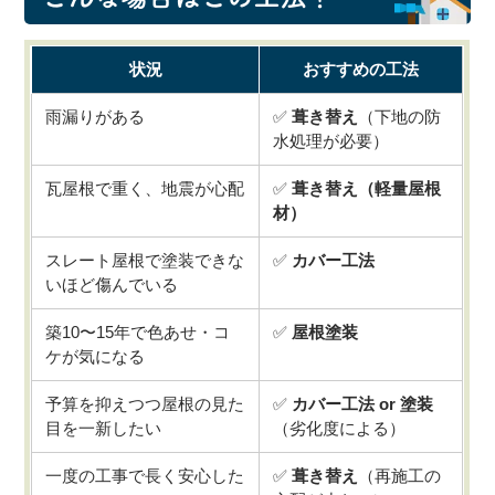
状況
おすすめの工法
雨漏りがある
✅
葺き替え
（下地の防
水処理が必要）
瓦屋根で重く、地震が心配
✅
葺き替え（軽量屋根
材）
スレート屋根で塗装できな
✅
カバー工法
いほど傷んでいる
築10〜15年で色あせ・コ
✅
屋根塗装
ケが気になる
予算を抑えつつ屋根の見た
✅
カバー工法 or 塗装
目を一新したい
（劣化度による）
一度の工事で長く安心した
✅
葺き替え
（再施工の