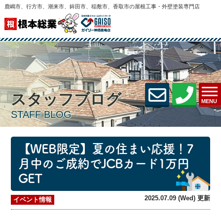
鹿嶋市、行方市、潮来市、鉾田市、稲敷市、香取市の屋根工事・外壁塗装専門店
スタッフブログ
MENU
STAFF BLOG
【WEB限定】夏の住まい応援！7
月中のご成約でJCBカード1万円
GET
2025.07.09 (Wed) 更新
イベント情報