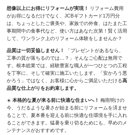
想像以上にお得にリフォームが実現！
リフォーム費用
がお得になるだけでなく、JCBギフトカード1万円分
は、ちょっとしたご褒美や、家族での外食、はたまた工
事期間中の食事代など、使い方はあなた次第！賢く活用
して、ワンランク上のリフォーム体験をしませんか？
品質は一切妥協しません！
「プレゼントがあるなら、
工事の質が落ちるのでは…？」そんなご心配は無用で
す。根本総業では、経験豊富な職人が一つひとつの工程
を丁寧に、そして確実に施工いたします。「安かろう悪
かろう」ではなく、お客様に心からご満足いただける
高
品質な仕上がりをお約束します。
☀️
本格的な夏が来る前に快適な住まいへ！
梅雨明けの
今、うだるような暑さが始まる前にリフォームを済ませ
ることで、夏本番を迎える前に快適な住環境を手に入れ
ることができます。猛暑を乗り切るためにも、早めのメ
ンテナンスがおすすめです。