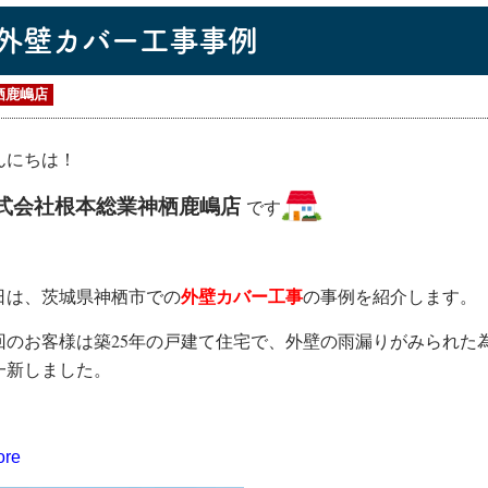
外壁カバー工事事例
栖鹿嶋店
んにちは！
式会社根本総業神栖鹿嶋店
です
外壁カバー工事
日は、茨城県神栖市での
の事例を紹介します。
回のお客様は築25年の戸建て住宅で、外壁の雨漏りがみられた
一新しました。
ore