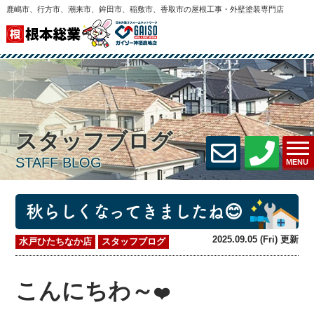
鹿嶋市、行方市、潮来市、鉾田市、稲敷市、香取市の屋根工事・外壁塗装専門店
スタッフブログ
STAFF BLOG
MENU
秋らしくなってきましたね😊
2025.09.05 (Fri) 更新
水戸ひたちなか店
スタッフブログ
こんにちわ～
❤️