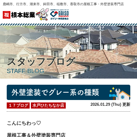
鹿嶋市、行方市、潮来市、鉾田市、稲敷市、香取市の屋根工事・外壁塗装専門店
スタッフブログ
STAFF BLOG
外壁塗装でグレー系の種類
2026.01.29 (Thu) 更新
１７ブログ
水戸ひたちなか店
こんにちわっ♡
屋根工事＆外壁塗装専門店