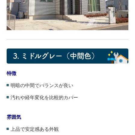
3. ミドルグレー（中間色）
特徴
明暗の中間でバランスが良い
汚れや経年変化を比較的カバー
・
雰囲気
上品で安定感ある外観