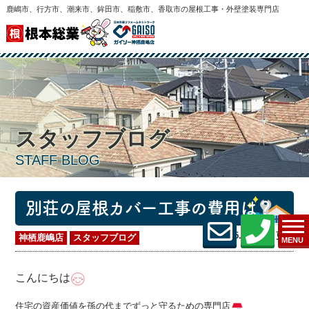
鹿嶋市、行方市、潮来市、鉾田市、稲敷市、香取市の屋根工事・外壁塗装専門店
スタッフブログ
STAFF BLOG
別荘の屋根カバー工事の費用は？
2026.05.16 (Sat) 更新
神栖鹿嶋店
スタッフブログ
MENU
こんにちは
住宅の資産価値を孫の代までずっと守るための専門店