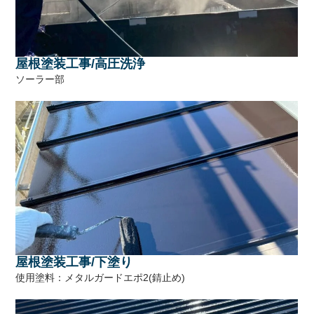
屋根塗装工事/高圧洗浄
ソーラー部
屋根塗装工事/下塗り
使用塗料：メタルガードエポ2(錆止め)