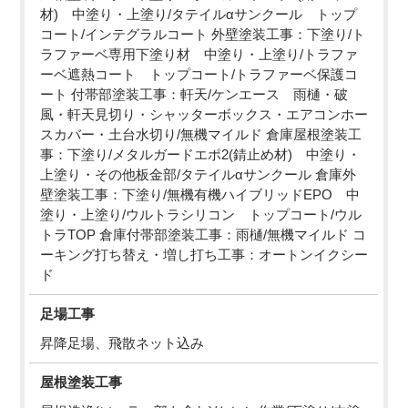
材) 中塗り・上塗り/タテイルαサンクール トップ
コート/インテグラルコート 外壁塗装工事：下塗り/ト
ラファーベ専用下塗り材 中塗り・上塗り/トラファ
ーベ遮熱コート トップコート/トラファーベ保護コ
ート 付帯部塗装工事：軒天/ケンエース 雨樋・破
風・軒天見切り・シャッターボックス・エアコンホー
スカバー・土台水切り/無機マイルド 倉庫屋根塗装工
事：下塗り/メタルガードエポ2(錆止め材) 中塗り・
上塗り・その他板金部/タテイルαサンクール 倉庫外
壁塗装工事：下塗り/無機有機ハイブリッドEPO 中
塗り・上塗り/ウルトラシリコン トップコート/ウル
トラTOP 倉庫付帯部塗装工事：雨樋/無機マイルド コ
ーキング打ち替え・増し打ち工事：オートンイクシー
ド
足場工事
昇降足場、飛散ネット込み
屋根塗装工事