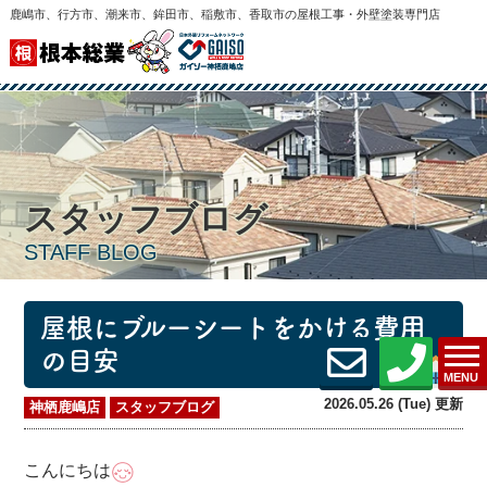
鹿嶋市、行方市、潮来市、鉾田市、稲敷市、香取市の屋根工事・外壁塗装専門店
スタッフブログ
STAFF BLOG
屋根にブルーシートをかける費用
の目安
MENU
2026.05.26 (Tue) 更新
神栖鹿嶋店
スタッフブログ
こんにちは