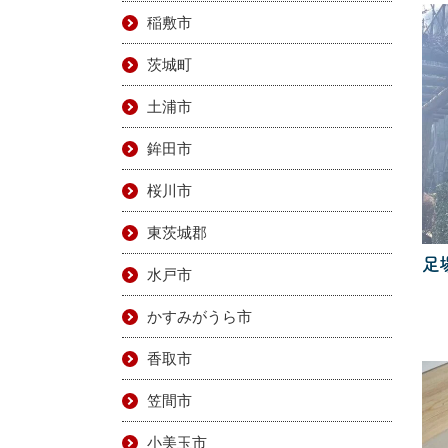
稲敷市
茨城町
土浦市
鉾田市
桜川市
東茨城郡
足
水戸市
かすみがうら市
香取市
笠間市
小美玉市