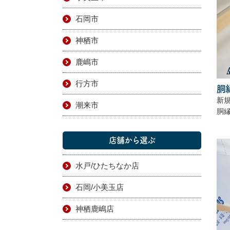
石岡市
神栖市
鹿嶋市
行方市
胴
新
潮来市
胴
店舗から選ぶ
水戸/ひたちなか店
石岡/小美玉店
神栖鹿嶋店