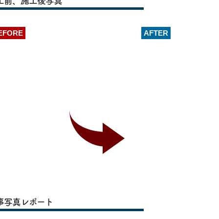
工前、施工後写真
EFORE
AFTER
事写真レポート