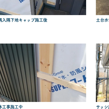
隅入隅下地キャップ施工後
土台水
体工事施工中
サッシ