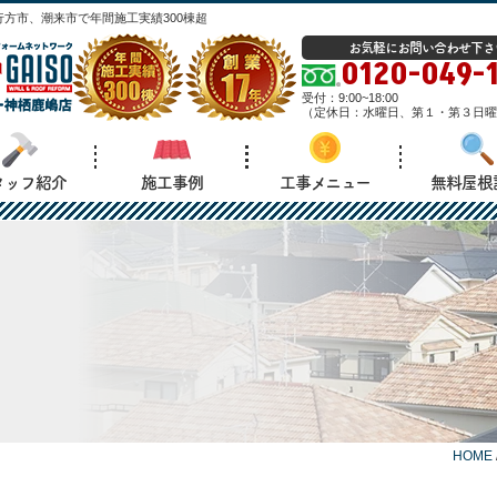
方市、潮来市で年間施工実績300棟超
お気軽にお問い合わせ下さ
0120-049-
受付：
9:00~18:00
（
定休日：
水曜日、第１・第３日曜
タッフ紹介
施工事例
工事メニュー
無料屋根
HOME