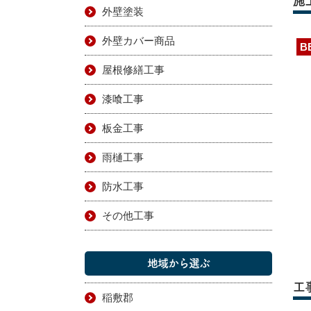
施
外壁塗装
外壁カバー商品
B
屋根修繕工事
漆喰工事
板金工事
雨樋工事
防水工事
その他工事
地域から選ぶ
工
稲敷郡