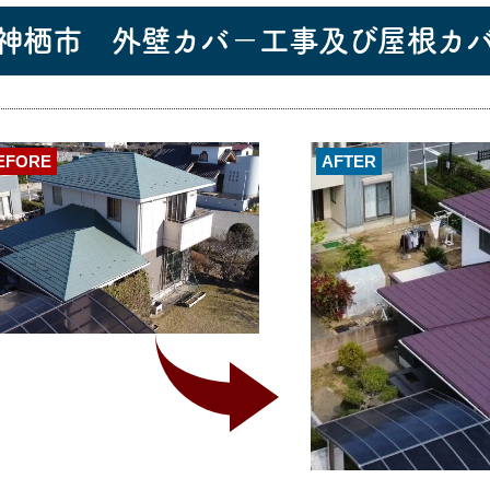
神栖市 外壁カバ－工事及び屋根カ
EFORE
AFTER