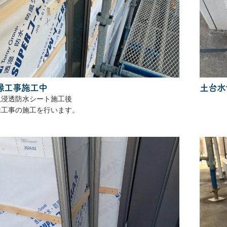
縁工事施工中
土台水
規浸透防水シート施工後
縁工事の施工を行います。