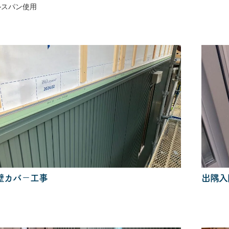
ルスパン使用
壁カバ－工事
出隅入