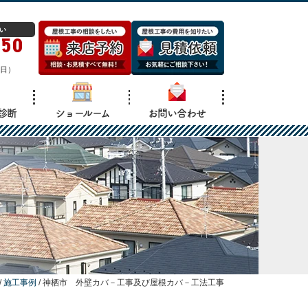
い
150
日）
診断
ショールーム
お問い合わせ
/
施工事例
/
神栖市 外壁カバ－工事及び屋根カバ－工法工事